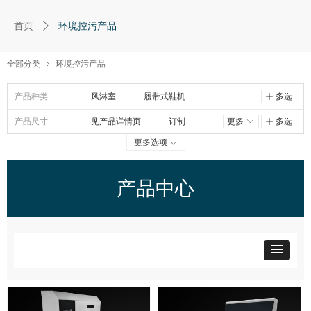
环境控污产品
首页
ꄲ
全部分类
环境控污产品
ꁇ
产品种类
风淋室
履带式鞋机
ꄸ
多选
产品尺寸
辊筒式鞋机
见产品详情页
洗靴机
订制
更多
ꀅ
ꄸ
多选
更多选项
ꀁ
消毒工作站
100*68*13cm
车轮清洁
闸机
130*68.4*13cm
产品中心
180*68*13cm
230*68*13cm
280*68.4*13cm
100*76*14.5cm
130*76*14.5cm