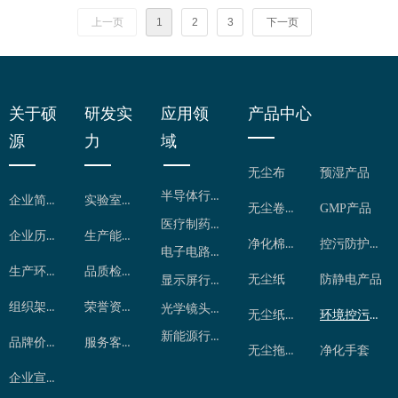
上一页
1
2
3
下一页
关于硕
研发实
应用领
产品中心
源
力
域
无尘布
预湿产品
半导体行业
企业简介
实验室检测
无尘卷布
GMP产品
医疗制药行业
企业历程
生产能力
净化棉签
控污防护用品
电子电路行业
生产环境
品质检控
无尘纸
防静电产品
显示屏行业
组织架构
荣誉资质
光学镜头行业
无尘纸卷
环境控污产品
新能源行业
品牌价值
服务客户
无尘拖把
净化手套
企业宣传片