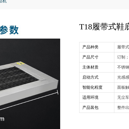
洁机
T18履带式鞋
产品种类
履带
产品尺寸
订制；1
主体材质
不锈钢
启动方式
光感
智能化程度
面板
适用环境
无尘车
产品装包
整件