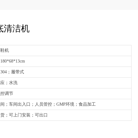
底清洁机
式鞋机
80*68*13cm
304；履带式
感应；水洗
触控调节
间；车间出入口；人员管控；GMP环境；食品加工
出货；可上门安装；可出口