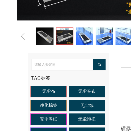
ꁆ
끠
TAG标签
无尘布
无尘卷布
净化棉签
无尘纸
无尘拖把
无尘卷纸
硕源