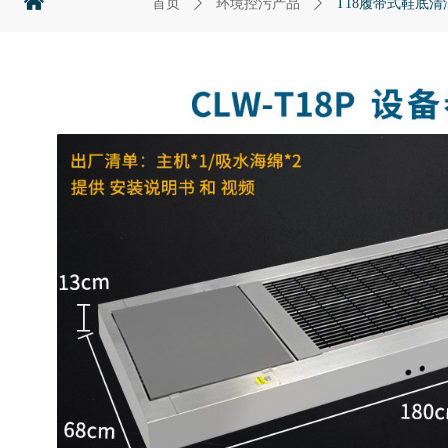
낀
首页
ꄲ
环境控污产品
ꄲ
T18履带式鞋底清