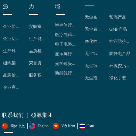
源
力
域
POLLUTION
CONTROL
无尘布
预湿产品
半导体行业
企业简介
实验室检测
无尘卷布
GMP产品
医疗制药行业
企业历程
生产能力
净化棉签
控污防护用品
电子电路行业
生产环境
品质检控
无尘纸
防静电产品
显示屏行业
组织架构
荣誉资质
光学镜头行业
无尘纸卷
环境控污产品
新能源行业
品牌价值
服务客户
无尘拖把
净化手套
企业宣传片
联系我们 | 硕源集团
简体中文
English
Việt Nam
ไทย