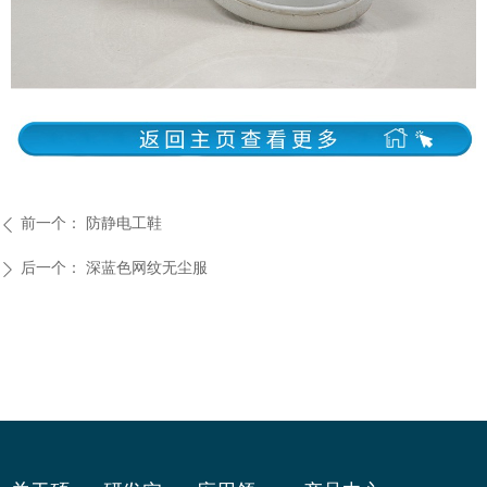
前一个：
防静电工鞋
ꄴ
后一个：
深蓝色网纹无尘服
ꄲ