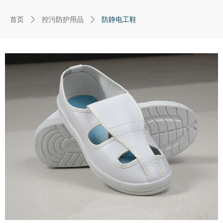
首页
ꄲ
控污防护用品
ꄲ
防静电工鞋