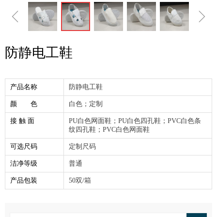
ꁆ
ꁇ
防静电工鞋
产品名称
防静电工鞋
颜 色
白色；定制
接 触 面
PU白色网面鞋；PU白色四孔鞋；PVC白色条
纹四孔鞋；PVC白色网面鞋
可选尺码
定制尺码
洁净等级
普通
产品包装
50双/箱