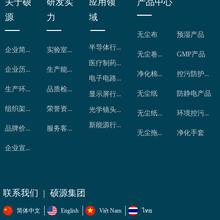
关于硕
研发实
应用领
产品中心
源
力
域
无尘布
预湿产品
半导体行业
企业简介
实验室检测
无尘卷布
GMP产品
医疗制药行业
企业历程
生产能力
净化棉签
控污防护用品
电子电路行业
生产环境
品质检控
无尘纸
防静电产品
显示屏行业
组织架构
荣誉资质
光学镜头行业
无尘纸卷
环境控污产品
新能源行业
品牌价值
服务客户
无尘拖把
净化手套
企业宣传片
联系我们 | 硕源集团
简体中文
English
Việt Nam
ไทย