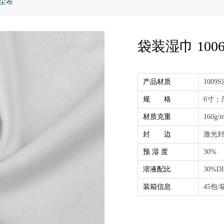
无尘布
袋装湿巾 10
产品材质
1009
规 格
6寸；
材质克重
160g/m
封 边
激光
预 湿 度
30%
溶液配比
30%D
装箱信息
45包/