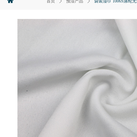
낀
首页
ꄲ
预湿产品
ꄲ
袋装湿巾 1006S涤纶