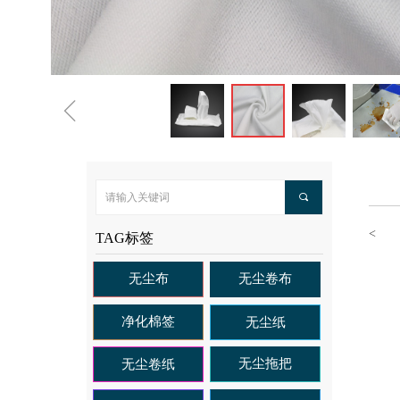
ꁆ
끠
<
TAG标签
无尘布
无尘卷布
净化棉签
无尘纸
无尘拖把
无尘卷纸