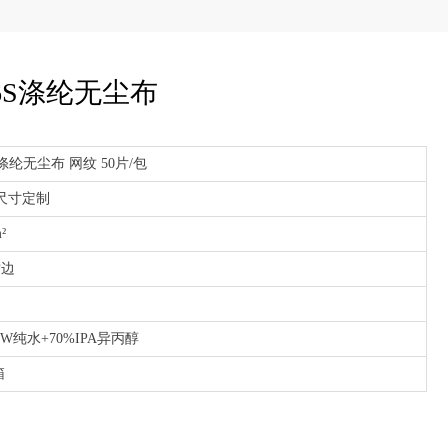
06S涤纶无尘布
S涤纶无尘布 网纹 50片/包
尺寸定制
²
封边
IW纯水+70%IPA异丙醇
箱