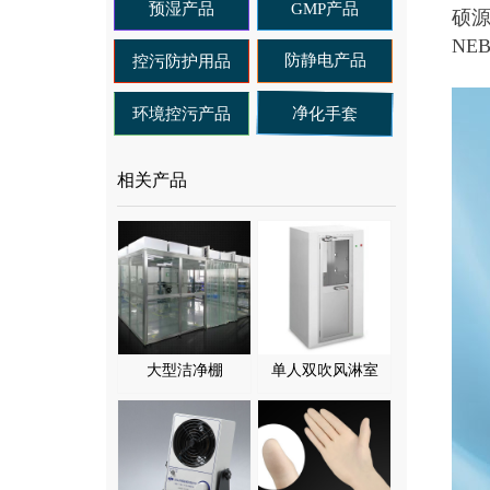
预湿产品
GMP产品
硕源
NE
防静电产品
控污防护用品
净化手套
环境控污产品
相关产品
大型洁净棚
单人双吹风淋室