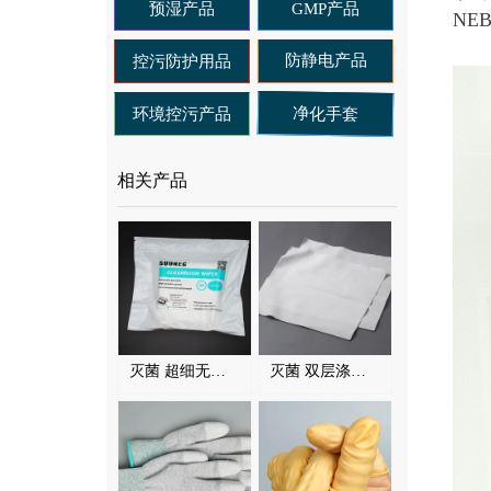
预湿产品
GMP产品
NE
防静电产品
控污防护用品
净化手套
环境控污产品
相关产品
灭菌 超细无尘布 6009B
灭菌 双层涤纶无尘布 3009D