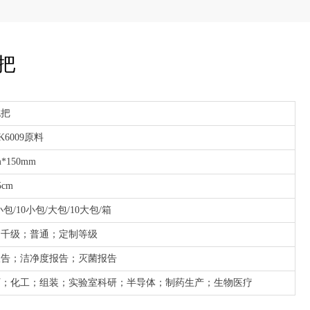
把
拖把
K6009原料
m*150mm
5cm
小包/10小包/大包/10大包/箱
；千级；普通；定制等级
s报告；洁净度报告；灭菌报告
厂；化工；组装；实验室科研；半导体；制药生产；生物医疗