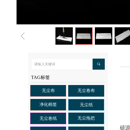
ꁆ
끠
TAG标签
无尘布
无尘卷布
净化棉签
无尘纸
无尘拖把
无尘卷纸
硕源