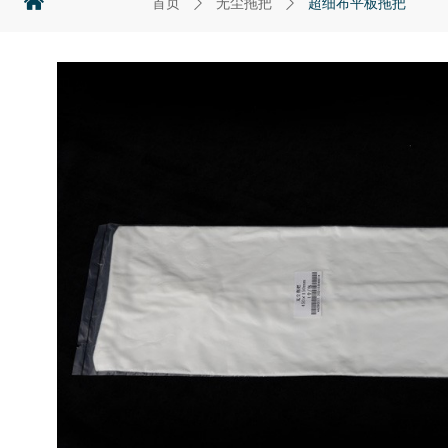
낀
首页
ꄲ
无尘拖把
ꄲ
超细布平板拖把