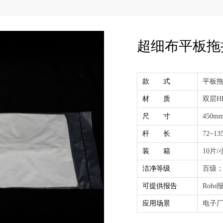
超细布平板拖
款 式
平板
材 质
双层H
尺 寸
450m
杆 长
72~13
装 箱
10片/
洁净等级
百级
可提供报告
Roh
应用场景
电子