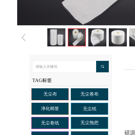
ꁆ
끠
TAG标签
无尘布
无尘卷布
净化棉签
无尘纸
无尘拖把
无尘卷纸
硕源