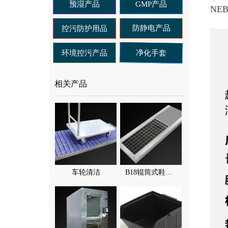
预湿产品
GMP产品
NE
防静电产品
控污防护用品
净化手套
环境控污产品
相关产品
车轮清洁
B18辊筒式鞋底清洁机