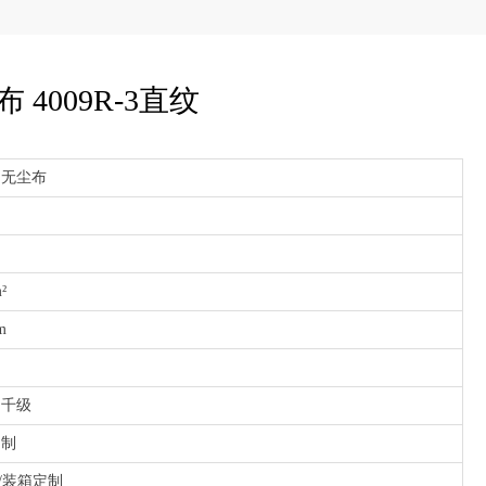
4009R-3直纹
细无尘布
²
m
；千级
定制
包/装箱定制