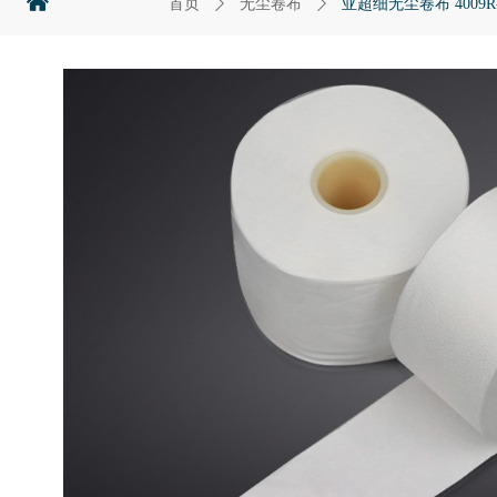
낀
首页
ꄲ
无尘卷布
ꄲ
亚超细无尘卷布 4009R