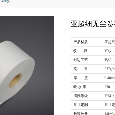
-3直纹
亚超细无尘卷布 
产品材质
亚超
纹 路
直纹
封边工艺
热切
克 重
237g/m
厚 度
0.48m
吸 水 率
230
清洗等级
百级
尺寸定制
尺寸
包装数量
1卷/