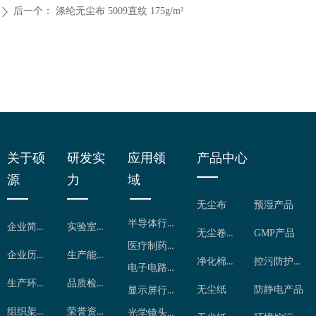
后一个：
涤纶无尘布 5009直纹 175g/m²
ꄲ
关于硕
研发实
应用领
产品中心
源
力
域
无尘布
预湿产品
半导体行业
企业简介
实验室检测
无尘卷布
GMP产品
医疗制药行业
企业历程
生产能力
净化棉签
控污防护用品
电子电路行业
生产环境
品质检控
无尘纸
防静电产品
显示屏行业
组织架构
荣誉资质
光学镜头行业