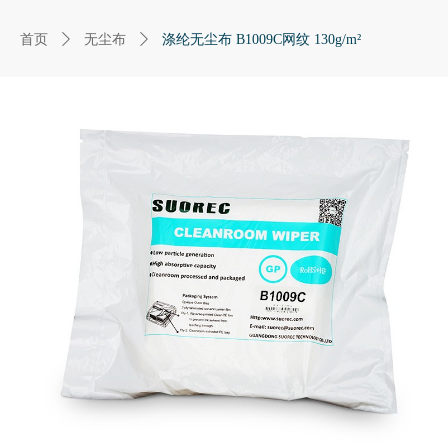
首页
ꄲ
无尘布
ꄲ
涤纶无尘布 B1009C网纹 130g/m²