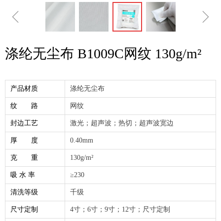
ꁆ
ꁇ
涤纶无尘布 B1009C网纹 130g/m²
产品材质
涤纶无尘布
纹 路
网纹
封边工艺
激光；超声波；热切；超声波宽边
厚 度
0.40mm
克 重
130g/m²
吸 水 率
≥230
清洗等级
千级
尺寸定制
4寸；6寸；9寸；12寸；尺寸定制