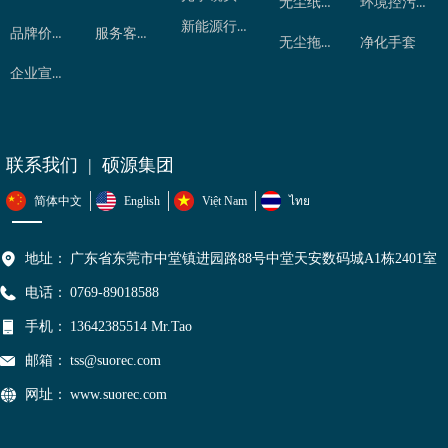
无尘纸卷
环境控污产品
新能源行业
品牌价值
服务客户
无尘拖把
净化手套
企业宣传片
联系我们 | 硕源集团
简体中文
English
Việt Nam
ไทย
地址：
广东省东莞市中堂镇进园路88号中堂天安数码城A1栋2401室
电话：
0769-89018588
手机：
13642385514 Mr.Tao
邮箱：
tss@suorec.com
网址：
www.suorec.com