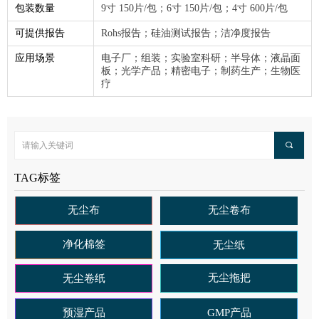
包装数量
9寸 150片/包；6寸 150片/包；4寸 600片/包
可提供报告
Rohs报告；硅油测试报告；洁净度报告
应用场景
电子厂；组装；实验室科研；半导体；液晶面
板；光学产品；精密电子；制药生产；生物医
疗
끠
TAG标签
无尘布
无尘卷布
净化棉签
无尘纸
无尘拖把
无尘卷纸
预湿产品
GMP产品